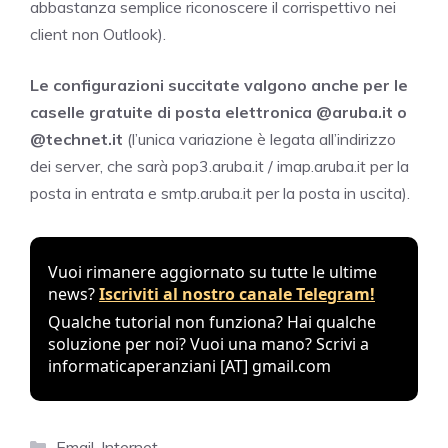
abbastanza semplice riconoscere il corrispettivo nei
client non Outlook).
Le configurazioni succitate valgono anche per le
caselle gratuite di posta elettronica @aruba.it o
@technet.it
(l’unica variazione è legata all’indirizzo
dei server, che sarà pop3.aruba.it / imap.aruba.it per la
posta in entrata e smtp.aruba.it per la posta in uscita).
Vuoi rimanere aggiornato su tutte le ultime
news?
Iscriviti al nostro canale Telegram!
Qualche tutorial non funziona? Hai qualche
soluzione per noi? Vuoi una mano? Scrivi a
informaticaperanziani [AT] gmail.com
Categories
Email
,
Internet